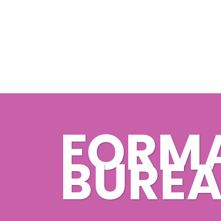
FORM
BUREA