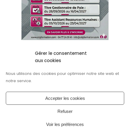
15 JUIN
SESSIONS
Gérer le consentement
SEPTEMBRE/ OCTOBRE
aux cookies
2026
Nous utilisons des cookies pour optimiser notre site web et
notre service.
Accepter les cookies
DEMANDER UNE COTATION POUR VOTRE FUTURE FORM
Refuser
Voir les préférences
CDG FORMATION
-
9 RUE DES MÉTIERS - 42600 SAVIGNEUX -